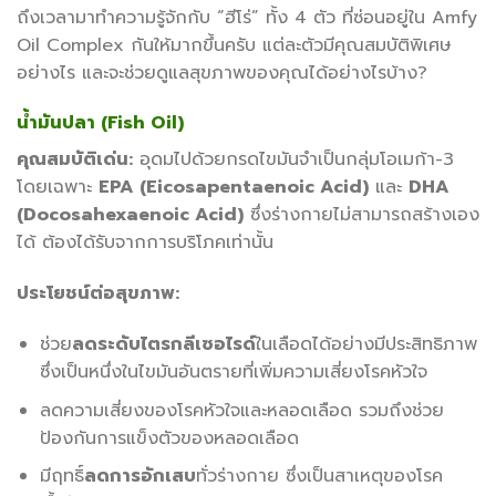
ถึงเวลามาทำความรู้จักกับ “ฮีโร่” ทั้ง 4 ตัว ที่ซ่อนอยู่ใน Amfy
Oil Complex กันให้มากขึ้นครับ แต่ละตัวมีคุณสมบัติพิเศษ
อย่างไร และจะช่วยดูแลสุขภาพของคุณได้อย่างไรบ้าง?
น้ำมันปลา (Fish Oil)
คุณสมบัติเด่น:
อุดมไปด้วยกรดไขมันจำเป็นกลุ่มโอเมก้า-3
โดยเฉพาะ
EPA (Eicosapentaenoic Acid)
และ
DHA
(Docosahexaenoic Acid)
ซึ่งร่างกายไม่สามารถสร้างเอง
ได้ ต้องได้รับจากการบริโภคเท่านั้น
ประโยชน์ต่อสุขภาพ:
ช่วย
ลดระดับไตรกลีเซอไรด์
ในเลือดได้อย่างมีประสิทธิภาพ
ซึ่งเป็นหนึ่งในไขมันอันตรายที่เพิ่มความเสี่ยงโรคหัวใจ
ลดความเสี่ยงของโรคหัวใจและหลอดเลือด รวมถึงช่วย
ป้องกันการแข็งตัวของหลอดเลือด
มีฤทธิ์
ลดการอักเสบ
ทั่วร่างกาย ซึ่งเป็นสาเหตุของโรค