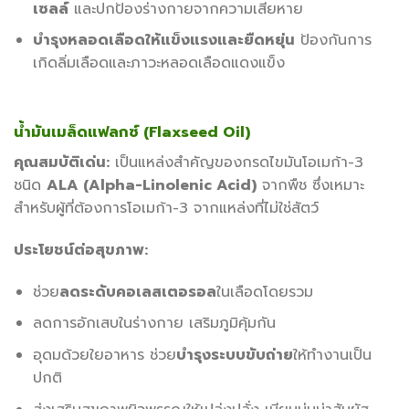
เซลล์
และปกป้องร่างกายจากความเสียหาย
บำรุงหลอดเลือดให้แข็งแรงและยืดหยุ่น
ป้องกันการ
เกิดลิ่มเลือดและภาวะหลอดเลือดแดงแข็ง
น้ำมันเมล็ดแฟลกซ์ (Flaxseed Oil)
คุณสมบัติเด่น:
เป็นแหล่งสำคัญของกรดไขมันโอเมก้า-3
ชนิด
ALA (Alpha-Linolenic Acid)
จากพืช ซึ่งเหมาะ
สำหรับผู้ที่ต้องการโอเมก้า-3 จากแหล่งที่ไม่ใช่สัตว์
ประโยชน์ต่อสุขภาพ:
ช่วย
ลดระดับคอเลสเตอรอล
ในเลือดโดยรวม
ลดการอักเสบในร่างกาย เสริมภูมิคุ้มกัน
อุดมด้วยใยอาหาร ช่วย
บำรุงระบบขับถ่าย
ให้ทำงานเป็น
ปกติ