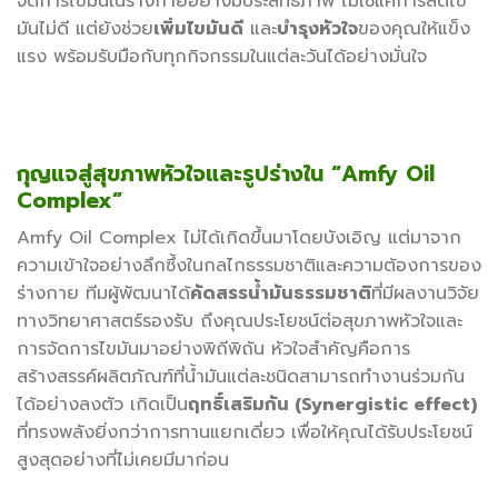
จัดการไขมันในร่างกายอย่างมีประสิทธิภาพ ไม่ใช่แค่การลดไข
มันไม่ดี แต่ยังช่วย
เพิ่มไขมันดี
และ
บำรุงหัวใจ
ของคุณให้แข็ง
แรง พร้อมรับมือกับทุกกิจกรรมในแต่ละวันได้อย่างมั่นใจ
กุญแจสู่สุขภาพหัวใจและรูปร่างใน “Amfy Oil
Complex”
Amfy Oil Complex ไม่ได้เกิดขึ้นมาโดยบังเอิญ แต่มาจาก
ความเข้าใจอย่างลึกซึ้งในกลไกธรรมชาติและความต้องการของ
ร่างกาย ทีมผู้พัฒนาได้
คัดสรรน้ำมันธรรมชาติ
ที่มีผลงานวิจัย
ทางวิทยาศาสตร์รองรับ ถึงคุณประโยชน์ต่อสุขภาพหัวใจและ
การจัดการไขมันมาอย่างพิถีพิถัน หัวใจสำคัญคือการ
สร้างสรรค์ผลิตภัณฑ์ที่น้ำมันแต่ละชนิดสามารถทำงานร่วมกัน
ได้อย่างลงตัว เกิดเป็น
ฤทธิ์เสริมกัน (Synergistic effect)
ที่ทรงพลังยิ่งกว่าการทานแยกเดี่ยว เพื่อให้คุณได้รับประโยชน์
สูงสุดอย่างที่ไม่เคยมีมาก่อน