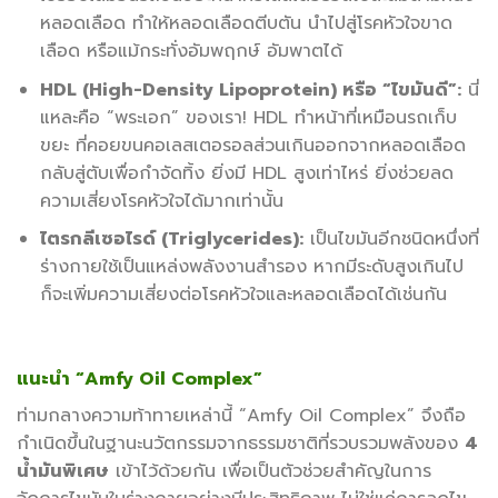
หลอดเลือด ทำให้หลอดเลือดตีบตัน นำไปสู่โรคหัวใจขาด
เลือด หรือแม้กระทั่งอัมพฤกษ์ อัมพาตได้
HDL (High-Density Lipoprotein) หรือ “ไขมันดี”:
นี่
แหละคือ “พระเอก” ของเรา! HDL ทำหน้าที่เหมือนรถเก็บ
ขยะ ที่คอยขนคอเลสเตอรอลส่วนเกินออกจากหลอดเลือด
กลับสู่ตับเพื่อกำจัดทิ้ง ยิ่งมี HDL สูงเท่าไหร่ ยิ่งช่วยลด
ความเสี่ยงโรคหัวใจได้มากเท่านั้น
ไตรกลีเซอไรด์ (Triglycerides):
เป็นไขมันอีกชนิดหนึ่งที่
ร่างกายใช้เป็นแหล่งพลังงานสำรอง หากมีระดับสูงเกินไป
ก็จะเพิ่มความเสี่ยงต่อโรคหัวใจและหลอดเลือดได้เช่นกัน
แนะนำ “Amfy Oil Complex”
ท่ามกลางความท้าทายเหล่านี้ “Amfy Oil Complex” จึงถือ
กำเนิดขึ้นในฐานะนวัตกรรมจากธรรมชาติที่รวบรวมพลังของ
4
น้ำมันพิเศษ
เข้าไว้ด้วยกัน เพื่อเป็นตัวช่วยสำคัญในการ