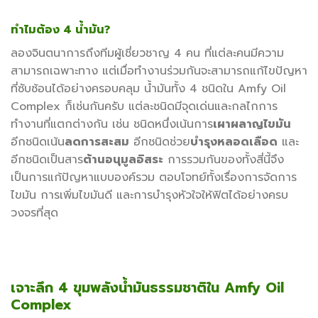
ทำไมต้อง 4 น้ำมัน?
ลองจินตนาการถึงทีมผู้เชี่ยวชาญ 4 คน ที่แต่ละคนมีความ
สามารถเฉพาะทาง แต่เมื่อทำงานร่วมกันจะสามารถแก้ไขปัญหา
ที่ซับซ้อนได้อย่างครอบคลุม น้ำมันทั้ง 4 ชนิดใน Amfy Oil
Complex ก็เช่นกันครับ แต่ละชนิดมีจุดเด่นและกลไกการ
ทำงานที่แตกต่างกัน เช่น ชนิดหนึ่งเน้นการ
เผาผลาญไขมัน
อีกชนิดเน้น
ลดการสะสม
อีกชนิดช่วย
บำรุงหลอดเลือด
และ
อีกชนิดเป็นสาร
ต้านอนุมูลอิสระ
การรวมกันของทั้งสี่นี้จึง
เป็นการแก้ปัญหาแบบองค์รวม ตอบโจทย์ทั้งเรื่องการจัดการ
ไขมัน การเพิ่มไขมันดี และการบำรุงหัวใจให้ฟิตได้อย่างครบ
วงจรที่สุด
เจาะลึก 4 ขุมพลังน้ำมันธรรมชาติใน Amfy Oil
Complex