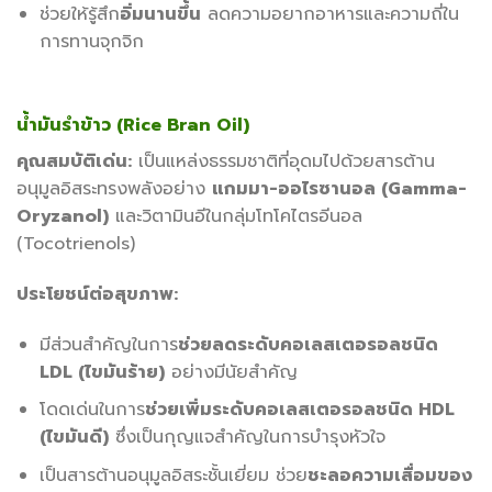
ช่วยให้รู้สึก
อิ่มนานขึ้น
ลดความอยากอาหารและความถี่ใน
การทานจุกจิก
น้ำมันรำข้าว (Rice Bran Oil)
คุณสมบัติเด่น:
เป็นแหล่งธรรมชาติที่อุดมไปด้วยสารต้าน
อนุมูลอิสระทรงพลังอย่าง
แกมมา-ออไรซานอล (Gamma-
Oryzanol)
และวิตามินอีในกลุ่มโทโคไตรอีนอล
(Tocotrienols)
ประโยชน์ต่อสุขภาพ:
มีส่วนสำคัญในการ
ช่วยลดระดับคอเลสเตอรอลชนิด
LDL (ไขมันร้าย)
อย่างมีนัยสำคัญ
โดดเด่นในการ
ช่วยเพิ่มระดับคอเลสเตอรอลชนิด HDL
(ไขมันดี)
ซึ่งเป็นกุญแจสำคัญในการบำรุงหัวใจ
เป็นสารต้านอนุมูลอิสระชั้นเยี่ยม ช่วย
ชะลอความเสื่อมของ