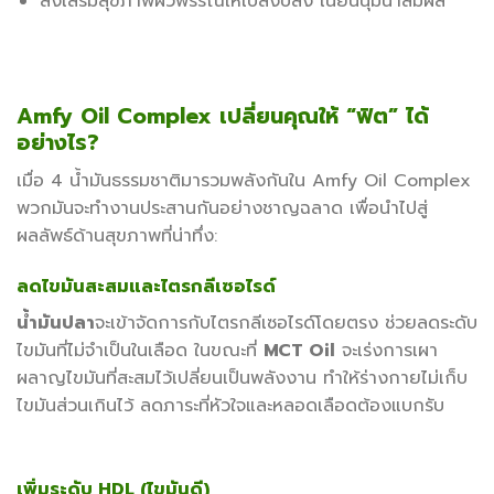
ส่งเสริมสุขภาพผิวพรรณให้เปล่งปลั่ง เนียนนุ่มน่าสัมผัส
Amfy Oil Complex เปลี่ยนคุณให้ “ฟิต” ได้
อย่างไร?
เมื่อ 4 น้ำมันธรรมชาติมารวมพลังกันใน Amfy Oil Complex
พวกมันจะทำงานประสานกันอย่างชาญฉลาด เพื่อนำไปสู่
ผลลัพธ์ด้านสุขภาพที่น่าทึ่ง:
ลดไขมันสะสมและไตรกลีเซอไรด์
น้ำมันปลา
จะเข้าจัดการกับไตรกลีเซอไรด์โดยตรง ช่วยลดระดับ
ไขมันที่ไม่จำเป็นในเลือด ในขณะที่
MCT Oil
จะเร่งการเผา
ผลาญไขมันที่สะสมไว้เปลี่ยนเป็นพลังงาน ทำให้ร่างกายไม่เก็บ
ไขมันส่วนเกินไว้ ลดภาระที่หัวใจและหลอดเลือดต้องแบกรับ
เพิ่มระดับ HDL (ไขมันดี)