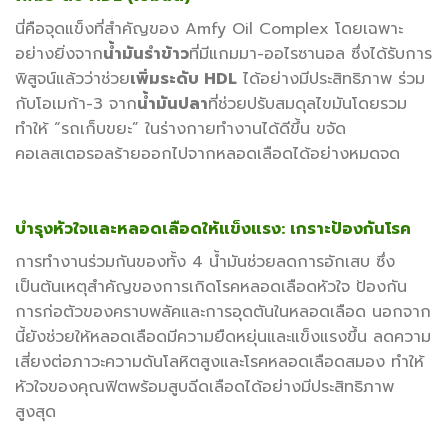
นี่คือจุดแข็งที่สำคัญของ Amfy Oil Complex โดยเฉพาะ
อย่างยิ่งจาก
น้ำมันรำข้าว
ที่มีแกมมา-ออไรซานอล ซึ่งได้รับการ
พิสูจน์แล้วว่าช่วย
เพิ่มระดับ HDL
ได้อย่างมีประสิทธิภาพ ร่วม
กับโอเมก้า-3 จาก
น้ำมันปลา
ที่ช่วยปรับสมดุลไขมันโดยรวม
ทำให้ “รถเก็บขยะ” ในร่างกายทำงานได้ดีขึ้น ขจัด
คอเลสเตอรอลร้ายออกไปจากหลอดเลือดได้อย่างหมดจด
บำรุงหัวใจและหลอดเลือดให้แข็งแรง: เกราะป้องกันโรค
การทำงานร่วมกันของทั้ง 4 น้ำมันช่วยลดการอักเสบ ซึ่ง
เป็นต้นเหตุสำคัญของการเกิดโรคหลอดเลือดหัวใจ ป้องกัน
การก่อตัวของคราบพลัคและการอุดตันในหลอดเลือด นอกจาก
นี้ยังช่วยให้หลอดเลือดมีความยืดหยุ่นและแข็งแรงขึ้น ลดความ
เสี่ยงต่อภาวะความดันโลหิตสูงและโรคหลอดเลือดสมอง ทำให้
หัวใจของคุณฟิตพร้อมสูบฉีดเลือดได้อย่างมีประสิทธิภาพ
สูงสุด