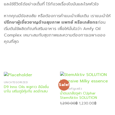
และใช้ชีวิตได้อย่างเต็มที่ ไร้กังวลเรื่องไขมันและโรคหัวใจ
หากคุณมีข้อสงสัย หรือต้องการคำแนะนำเพิ่มเติม เราแนะนำให้
ปรึกษาผู้เชี่ยวชาญด้านสุขภาพ แพทย์ หรือเภสัชกร
ก่อน
เริ่มต้นใช้ผลิตภัณฑ์เสริมอาหาร เพื่อให้มั่นใจว่า Amfy Oil
Complex เหมาะสมกับสุขภาพและความต้องการเฉพาะของ
คุณที่สุด
UNCATEGORIZED
Sale!
D9 Inno Oils พลูคาว อิมัลชั่น
ผลิตภัณฑ์ดูแลผิว
นาโน เสริมภูมิคุ้มกัน ลดอักเสบ
น้ำตบเภสัขจุฬา CUphar
StemAktiv SOLUTION
Original
Current
1,290.00
฿
1,230.00
฿
price
price
was:
is: