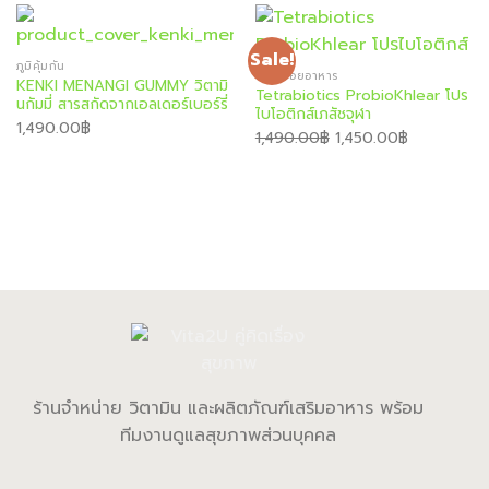
1,290.00฿.
1,230.00฿.
Sale!
ภูมิคุ้มกัน
ระบบย่อยอาหาร
KENKI MENANGI GUMMY วิตามิ
Tetrabiotics ProbioKhlear โปร
นกัมมี่ สารสกัดจากเอลเดอร์เบอร์รี่
ไบโอติกส์เภสัชจุฬา
1,490.00
฿
Original
Current
1,490.00
฿
1,450.00
฿
price
price
was:
is:
1,490.00฿.
1,450.00฿.
ร้านจำหน่าย วิตามิน และผลิตภัณฑ์เสริมอาหาร พร้อม
ทีมงานดูแลสุขภาพส่วนบุคคล