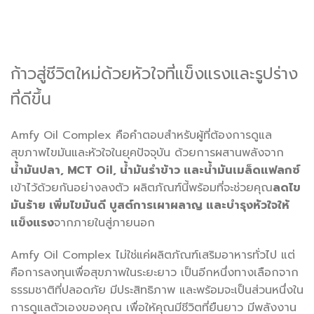
ก้าวสู่ชีวิตใหม่ด้วยหัวใจที่แข็งแรงและรูปร่าง
ที่ดีขึ้น
Amfy Oil Complex คือคำตอบสำหรับผู้ที่ต้องการดูแล
สุขภาพไขมันและหัวใจในยุคปัจจุบัน ด้วยการผสานพลังจาก
น้ำมันปลา, MCT Oil, น้ำมันรำข้าว และน้ำมันเมล็ดแฟลกซ์
เข้าไว้ด้วยกันอย่างลงตัว ผลิตภัณฑ์นี้พร้อมที่จะช่วยคุณ
ลดไข
มันร้าย เพิ่มไขมันดี บูสต์การเผาผลาญ และบำรุงหัวใจให้
แข็งแรง
จากภายในสู่ภายนอก
Amfy Oil Complex ไม่ใช่แค่ผลิตภัณฑ์เสริมอาหารทั่วไป แต่
คือการลงทุนเพื่อสุขภาพในระยะยาว เป็นอีกหนึ่งทางเลือกจาก
ธรรมชาติที่ปลอดภัย มีประสิทธิภาพ และพร้อมจะเป็นส่วนหนึ่งใน
การดูแลตัวเองของคุณ เพื่อให้คุณมีชีวิตที่ยืนยาว มีพลังงาน