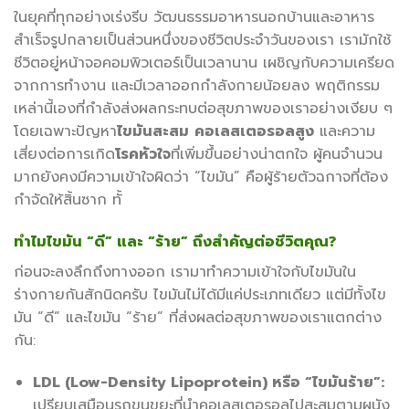
ในยุคที่ทุกอย่างเร่งรีบ วัฒนธรรมอาหารนอกบ้านและอาหาร
สำเร็จรูปกลายเป็นส่วนหนึ่งของชีวิตประจำวันของเรา เรามักใช้
ชีวิตอยู่หน้าจอคอมพิวเตอร์เป็นเวลานาน เผชิญกับความเครียด
จากการทำงาน และมีเวลาออกกำลังกายน้อยลง พฤติกรรม
เหล่านี้เองที่กำลังส่งผลกระทบต่อสุขภาพของเราอย่างเงียบ ๆ
โดยเฉพาะปัญหา
ไขมันสะสม
คอเลสเตอรอลสูง
และความ
เสี่ยงต่อการเกิด
โรคหัวใจ
ที่เพิ่มขึ้นอย่างน่าตกใจ ผู้คนจำนวน
มากยังคงมีความเข้าใจผิดว่า “ไขมัน” คือผู้ร้ายตัวฉกาจที่ต้อง
กำจัดให้สิ้นซาก ทั้
ทำไมไขมัน “ดี” และ “ร้าย” ถึงสำคัญต่อชีวิตคุณ?
ก่อนจะลงลึกถึงทางออก เรามาทำความเข้าใจกับไขมันใน
ร่างกายกันสักนิดครับ ไขมันไม่ได้มีแค่ประเภทเดียว แต่มีทั้งไข
มัน “ดี” และไขมัน “ร้าย” ที่ส่งผลต่อสุขภาพของเราแตกต่าง
กัน:
LDL (Low-Density Lipoprotein) หรือ “ไขมันร้าย”:
เปรียบเสมือนรถขนขยะที่นำคอเลสเตอรอลไปสะสมตามผนัง