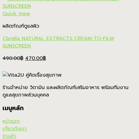
1,490.00฿.
890.00฿.
Quick View
ผลิตภัณฑ์ดูแลผิว
Cbrella NATURAL EXTRACTS CREAM-TO-FILM
SUNSCREEN
Original
Current
490.00
฿
470.00
฿
price
price
was:
is:
490.00฿.
470.00฿.
ร้านจำหน่าย วิตามิน และผลิตภัณฑ์เสริมอาหาร พร้อมทีมงาน
ดูแลสุขภาพส่วนบุคคล
เมนูหลัก
หน้าแรก
เกี่ยวกับเรา
ร้านค้า