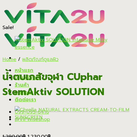
Skip
to
content
Sale!
Home
/
ผลิตภัณฑ์ดูแลผิว
หน้าแรก
น้ำตบเภสัขจุฬา CUphar
เกี่ยวกับเรา
ร้านค้า
StemAktiv SOLUTION
บทความ
ติดต่อเรา
099-095-6416
@VIPWiseshop
Original
Current
1,290.00
฿
1,230.00
฿