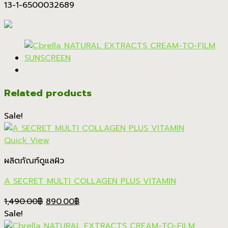
13-1-6500032689
Related products
Sale!
Quick View
ผลิตภัณฑ์ดูแลผิว
A SECRET MULTI COLLAGEN PLUS VITAMIN
Original
Current
1,490.00
฿
890.00
฿
price
price
Sale!
was:
is: