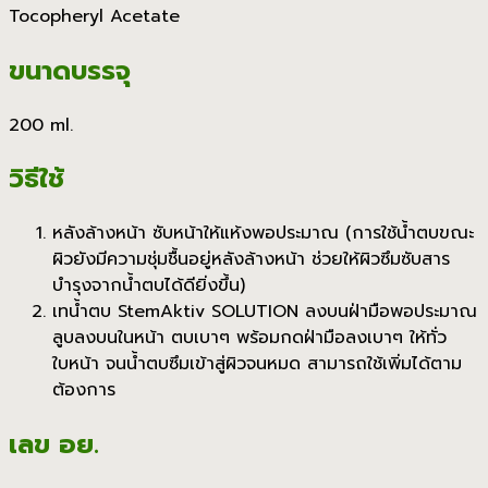
Tocopheryl Acetate
ขนาดบรรจุ
200 ml.
วิธีใช้
หลังล้างหน้า ซับหน้าให้แห้งพอประมาณ (การใช้น้ำตบขณะ
ผิวยังมีความชุ่มชื้นอยู่หลังล้างหน้า ช่วยให้ผิวซึมซับสาร
บำรุงจากน้ำตบได้ดียิ่งขึ้น)
เทน้ำตบ StemAktiv SOLUTION ลงบนฝ่ามือพอประมาณ
ลูบลงบนในหน้า ตบเบาๆ พร้อมกดฝ่ามือลงเบาๆ ให้ทั่ว
ใบหน้า จนน้ำตบซึมเข้าสู่ผิวจนหมด สามารถใช้เพิ่มได้ตาม
ต้องการ
เลข อย.