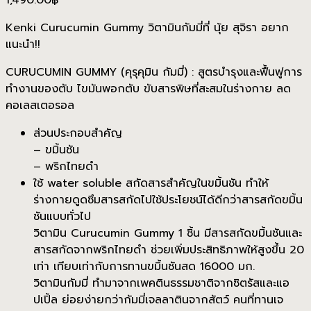
Kenki Curucumin Gummy วิตามินกัมมี่ที่ นุ้ย สุจิรา อยาก
แนะนำ!!
CURUCUMIN GUMMY (คุรุคุมิน กัมมี่) : สูตรบำรุงและฟื้นฟูการ
ทำงานของตับ ไขมันพอกตับ ขับสารพิษที่สะสมในร่างกาย ลด
คอเลสเตอรอล
ส่วนประกอบสำคัญ
– ขมิ้นชัน
– พริกไทยดำ
ใช้ water soluble สกัดสารสำคัญในขมิ้นชัน ทำให้
ร่างกายดูดซึมสารสกัดไปใช้ประโยชน์ได้ดีกว่าสารสกัดขมิ้น
ชันแบบทั่วไป
วิตามิน Curucumin Gummy 1 ชิ้น มีสารสกัดขมิ้นชันและ
สารสกัดจากพริกไทยดำ ช่วยเพิ่มประสิทธิภาพให้สูงขึ้น 20
เท่า เทียบเท่ากับการทานขมิ้นชันสด 16000 มก.
วิตามินกัมมี่ ทำมาจากเพคตินธรรมชาติจากซิตรัสและแอ
ปเปิ้ล ย่อยง่ายกว่ากัมมี่เจลลาตินจากสัตว์ คนที่ทานเจ