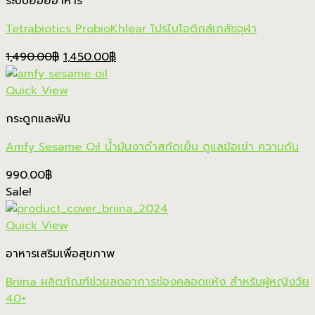
ระบบย่อยอาหาร
Tetrabiotics ProbioKhlear โปรไบโอติกส์เภสัชจุฬา
Original
Current
1,490.00
฿
1,450.00
฿
price
price
was:
is:
Quick View
1,490.00฿.
1,450.00฿.
กระดูกและฟัน
Amfy Sesame Oil น้ำมันงาดำสกัดเย็น ดูแลข้อเข่า ความดัน
990.00
฿
Sale!
Quick View
อาหารเสริมเพื่อสุขภาพ
Briina ผลิตภัณฑ์ช่วยลดอาการช่องคลอดแห้ง สำหรับผู้หญิงวัย
40+