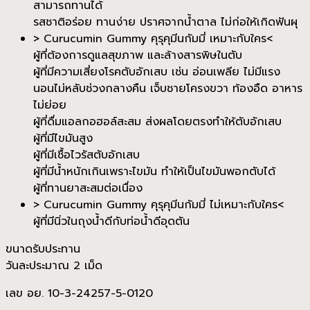
สามารถทานได้
รสชาติอร่อย ทานง่าย ปราศจากน้ำตาล ไม่ก่อให้เกิดฟันผุ
> Curucumin Gummy คุรุคุมีนกัมมี่ เหมาะกับใคร<
ผู้ที่ต้องการดูแลสุขภาพ และล้างสารพิษในตับ
ผู้ที่มีความเสี่ยงโรคตับอักเสบ เช่น อ่อนเพลีย ไม่มีแรง
นอนไม่หลับช่วงกลางคืน เจ็บชายโครงขวา ท้องอืด อาหาร
ไม่ย่อย
ผู้ที่ดื่มแอลกอฮอล์สะสม ส่งผลโดยตรงทำให้ตับอักเสบ
ผู้ที่มีไขมันสูง
ผู้ที่มีเชื้อไวรัสตับอักเสบ
ผู้ที่มีน้ำหนักเกินเพราะไขมัน ทำให้เป็นไขมันพอกตับได้
ผู้ที่ทานยาสะสมต่อเนื่อง
> Curucumin Gummy คุรุคุมีนกัมมี่ ไม่เหมาะกับใคร<
ผู้ที่มีนิ่วในถุงน้ำดีกับท่อน้ำดีอุดตัน
ขนาดรับประทาน
วันละประมาณ 2 เม็ด
เลข อย. 10-3-24257-5-0120