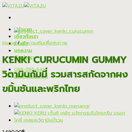
Skip
to
content
หน้าแรก
เกี่ยวกับเรา
Home
/
อาหารเสริมเพื่อสุขภาพ
ร้านค้า
บทความ
KENKI CURUCUMIN GUMMY
ติดต่อเรา
099-095-6416
วิตามินกัมมี่ รวมสารสกัดจากผง
@VIPWiseshop
ขมิ้นชันและพริกไทย
1,490.00
฿